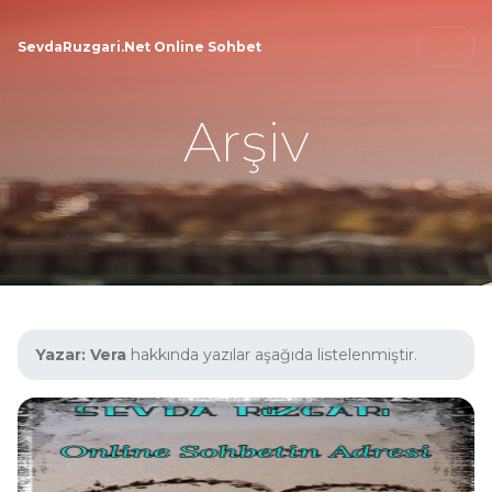
SevdaRuzgari.Net Online Sohbet
Arşiv
Yazar:
Vera
hakkında yazılar aşağıda listelenmiştir.