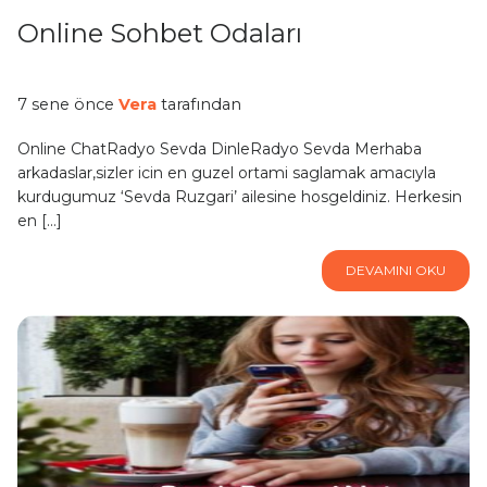
Online Sohbet Odaları
7 sene önce
Vera
tarafından
Online ChatRadyo Sevda DinleRadyo Sevda Merhaba
arkadaslar,sizler icin en guzel ortami saglamak amacıyla
kurdugumuz ‘Sevda Ruzgari’ ailesine hosgeldiniz. Herkesin
en […]
DEVAMINI OKU