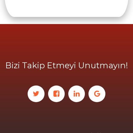
Bizi Takip Etmeyi Unutmayın!