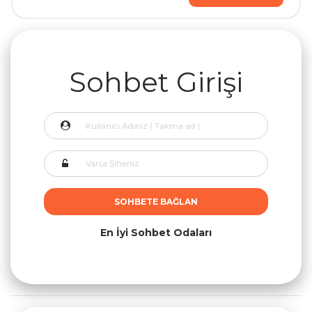
Sohbet Girişi
SOHBETE BAĞLAN
En İyi Sohbet Odaları