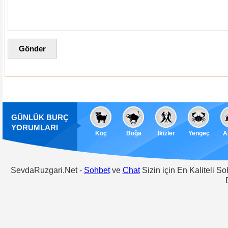
GÜNLÜK BURÇ
YORUMLARI
Koç
Boğa
İkizler
Yengeç
A
SevdaRuzgari.Net -
Sohbet
ve
Chat
Sizin için En Kaliteli S