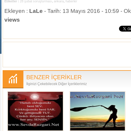
Etiketler :
28 şubat soruşturması
,
ankara
,
haberler
Ekleyen :
LaLe
- Tarih: 13 Mayıs 2016 - 10:59 - O
views
BENZER İÇERİKLER
İlginizi Çekebilecek Diğer İçeriklerimiz