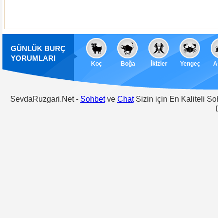
GÜNLÜK BURÇ
YORUMLARI
Koç
Boğa
İkizler
Yengeç
A
SevdaRuzgari.Net -
Sohbet
ve
Chat
Sizin için En Kaliteli S