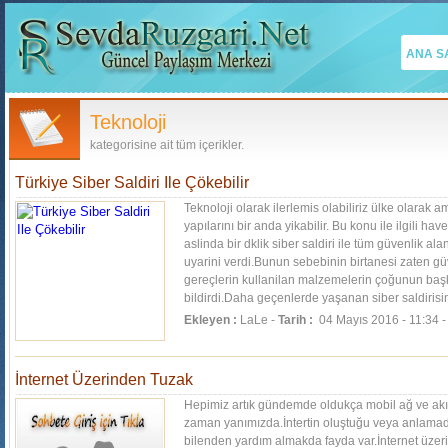
ANA S
Teknoloji
kategorisine ait tüm içerikler.
Türkiye Siber Saldiri Ile Çökebilir
Teknoloji olarak ilerlemis olabiliriz ülke olarak 
yapılarını bir anda yikabilir. Bu konu ile ilgili h
aslinda bir dklik siber saldiri ile tüm güvenlik a
uyarini verdi.Bunun sebebinin birtanesi zaten gü
gereçlerin kullanilan malzemelerin çoğunun başk
bildirdi.Daha geçenlerde yaşanan siber saldirisini
açtığını...
[Devamı]
Ekleyen :
LaLe -
Tarih :
04 Mayıs 2016 - 11:34 
İnternet Üzerinden Tuzak
Hepimiz artık gündemde oldukça mobil ağ ve akıllı 
zaman yanımızda.İntertin oluştuğu veya anlamad
bilenden yardım almakda fayda var.İnternet üzer