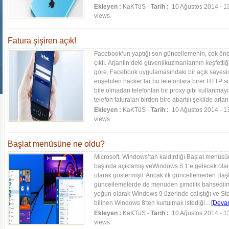
Ekleyen :
KaKTüS -
Tarih :
10 Ağustos 2014 - 1
views
Fatura şişiren açık!
Facebook‘un yaptığı son güncellemenin, çok önem
çıktı. Arjantin‘deki güvenlikuzmanlarının keşfettiğ
göre, Facebook uygulamasındaki bir açık sayesind
erişebilen hacker‘lar bu telefonlara birer HTTP s
bile olmadan telefonları bir proxy gibi kullanmayı
telefon faturaları birden bire abartılı şekilde artan
Ekleyen :
KaKTüS -
Tarih :
10 Ağustos 2014 - 1
views
Başlat menüsüne ne oldu?
Microsoft, Windows’tan kaldırdığı Başlat menüsü
başında açıklamış veWindows 8.1’e gelecek olan
olarak göstermişti. Ancak ilk güncellemeden Baş
güncellemelerde de menüden şimdilik bahsedilmi
yoğun olarak Windows 9 üzerinde çalıştığı ve St
bilinen Windows 8′ten kurtulmak istediği...
[Deva
Ekleyen :
KaKTüS -
Tarih :
10 Ağustos 2014 - 1
views