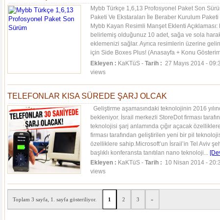
Mybb Türkçe 1,6,13 Profosyonel Paket Son Sür
Paketi Ve Ekstaraları İle Beraber Kurulum Paketi 
Mybb Kayan Resimli Manşet Eklenti Açıklaması: B
belirlemiş olduğunuz 10 adet, sağa ve sola harak
eklemenizi sağlar. Ayrıca resimlerin üzerine geli
için Side Boxes Plus! (Anasayfa + Konu Gösterim
Eklenti...
[Devamı]
Ekleyen :
KaKTüS -
Tarih :
27 Mayıs 2014 - 09:
views
TELEFONLAR KISA SÜREDE ŞARJ OLCAK
Geliştirme aşamasındaki teknolojinin 2016 yılı
bekleniyor. İsrail merkezli StoreDot firması tarafınd
teknolojisi şarj anlamında çığır açacak özellikler
firması tarafından geliştirilen yeni bir pil teknolo
özelliklere sahip.Microsoft’un İsrail’in Tel Aviv 
başlıklı konferansta tanıtılan nano teknoloji...
[De
Ekleyen :
KaKTüS -
Tarih :
10 Nisan 2014 - 20:
views
Toplam 3 sayfa, 1. sayfa gösteriliyor.
1
2
3
»