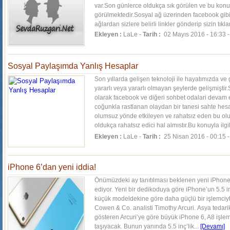
var.Son günlerce oldukça sık görülen ve bu kon
görülmektedir.Sosyal ağ üzerinden facebook gibi 
ağlardan sizlere belirli linkler gönderip sizin tıkl
Ekleyen :
LaLe -
Tarih :
02 Mayıs 2016 - 16:33 
Sosyal Paylaşımda Yanlış Hesaplar
Son yıllarda gelişen teknoloji ile hayatımızda ve
yararlı veya yararlı olmayan şeylerde gelişmiştir.
olarak facebook ve diğeri sohbet odalari deva
coğunkla rastlanan olaydan bir tanesi sahte hesap
olumsuz yönde etkileyen ve rahatsız eden bu ol
oldukça rahatsız edici hal almıstır.Bu konuyla il
sahte...
[Devamı]
Ekleyen :
LaLe -
Tarih :
25 Nisan 2016 - 00:15 
iPhone 6’dan yeni iddia!
Önümüzdeki ay tanıtılması beklenen yeni iPhone
ediyor. Yeni bir dedikoduya göre iPhone’un 5.5 inç
küçük modeldekine göre daha güçlü bir işlemciyle 
Cowen & Co. analisti Timothy Arcuri. Asya tedarik 
gösteren Arcuri’ye göre büyük iPhone 6, A8 işlem
taşıyacak. Bunun yanında 5.5 inç’lik...
[Devamı]