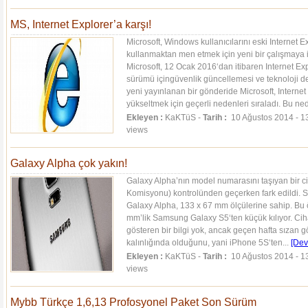
MS, Internet Explorer’a karşı!
Microsoft, Windows kullanıcılarını eski Internet Ex
kullanmaktan men etmek için yeni bir çalışmaya 
Microsoft, 12 Ocak 2016‘dan itibaren Internet Exp
sürümü içingüvenlik güncellemesi ve teknoloji 
yeni yayınlanan bir gönderide Microsoft, Internet
yükseltmek için geçerli nedenleri sıraladı. Bu ne
Ekleyen :
KaKTüS -
Tarih :
10 Ağustos 2014 - 1
views
Galaxy Alpha çok yakın!
Galaxy Alpha’nın model numarasını taşıyan bir 
Komisyonu) kontrolünden geçerken fark edildi. S
Galaxy Alpha, 133 x 67 mm ölçülerine sahip. Bu ö
mm’lik Samsung Galaxy S5‘ten küçük kılıyor. Ci
gösteren bir bilgi yok, ancak geçen hafta sızan g
kalınlığında olduğunu, yani iPhone 5S‘ten...
[Dev
Ekleyen :
KaKTüS -
Tarih :
10 Ağustos 2014 - 1
views
Mybb Türkçe 1,6,13 Profosyonel Paket Son Sürüm