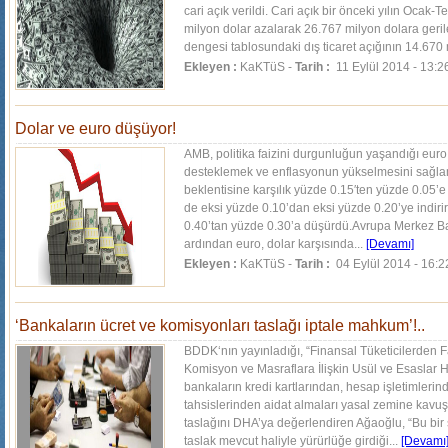
cari açık verildi. Cari açık bir önceki yılın Oc
milyon dolar azalarak 26.767 milyon dolara geri
dengesi tablosundaki dış ticaret açığının 14.670 
Ekleyen :
KaKTüS -
Tarih :
11 Eylül 2014 - 13:2
Dolar ve euro düşüyor!
AMB, politika faizini durgunluğun yaşandığı eur
desteklemek ve enflasyonun yükselmesini sağlam
beklentisine karşılık yüzde 0.15′ten yüzde 0.05’
de eksi yüzde 0.10’dan eksi yüzde 0.20’ye indiri
0.40’tan yüzde 0.30’a düşürdü.Avrupa Merkez Ban
ardından euro, dolar karşısında...
[Devamı]
Ekleyen :
KaKTüS -
Tarih :
04 Eylül 2014 - 16:2
‘Bankaların ücret ve komisyonları taslağı iptale mahkum’!..
BDDK‘nın yayınladığı, “Finansal Tüketicilerden F
Komisyon ve Masraflara İlişkin Usül ve Esaslar H
bankaların kredi kartlarından, hesap işletimlerin
tahsislerinden aidat almaları yasal zemine kavu
taslağını DHA’ya değerlendiren Ağaoğlu, “Bu bir
taslak mevcut haliyle yürürlüğe girdiği...
[Devamı