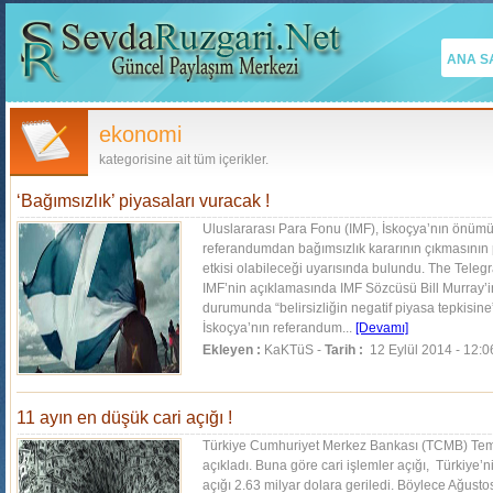
ANA S
ekonomi
kategorisine ait tüm içerikler.
‘Bağımsızlık’ piyasaları vuracak !
Uluslararası Para Fonu (IMF), İskoçya’nın önümü
referandumdan bağımsızlık kararının çıkmasının p
etkisi olabileceği uyarısında bulundu. The Tele
IMF’nin açıklamasında IMF Sözcüsü Bill Murray’in
durumunda “belirsizliğin negatif piyasa tepkisine”
İskoçya’nın referandum...
[Devamı]
Ekleyen :
KaKTüS -
Tarih :
12 Eylül 2014 - 12:0
11 ayın en düşük cari açığı !
Türkiye Cumhuriyet Merkez Bankası (TCMB) Te
açıkladı. Buna göre cari işlemler açığı, Türkiye’
açığı 2.63 milyar dolara geriledi. Böylece Ağust