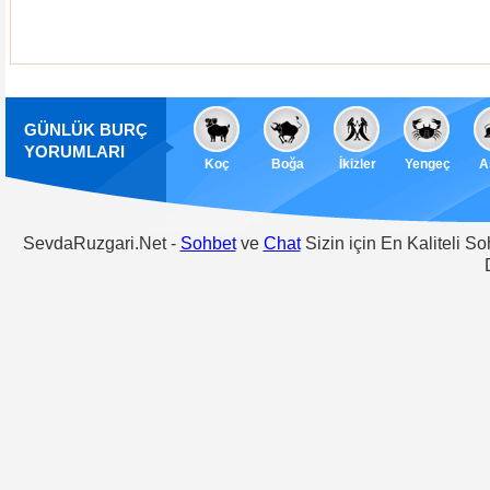
GÜNLÜK BURÇ
YORUMLARI
Koç
Boğa
İkizler
Yengeç
A
SevdaRuzgari.Net -
Sohbet
ve
Chat
Sizin için En Kaliteli S