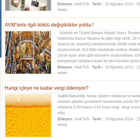
Ekleyen :
KaKTüS -
Tarih :
22 Ağustos 2014 - 0
views
AVM’lerle ilgili köklü değişiklikler yolda !
Gümrük ve Ticaret Bakanı Hayati Yazıcı, Perak
Hakkında Kanun Tasarısı ile ilgili bilgi verdi. 
tasarısı ile, alışveriş merkezlerinde (AVM) ortak k
oluşturulacak. Acil tıbbi müdahale ünitesi, ibade
çocuk oyun alanı gibi alanların oluşturulması zoru
kampanyalı satışlara tasarı ile yeni kurallar gele
Ekleyen :
KaKTüS -
Tarih :
19 Ağustos 2014 - 2
views
Hangi içkiye ne kadar vergi ödeniyor?
Sağlık Bakanlığı, hangi içkiden ortalama ne kadar 
oranları alkollü içeceklerin tamamında yüzde 50’y
ortalama 8,40 liranın 4.43 lirası vergi. Vergi ora
oldu.
Ekleyen :
KaKTüS -
Tarih :
19 Ağustos 2014 - 2
views