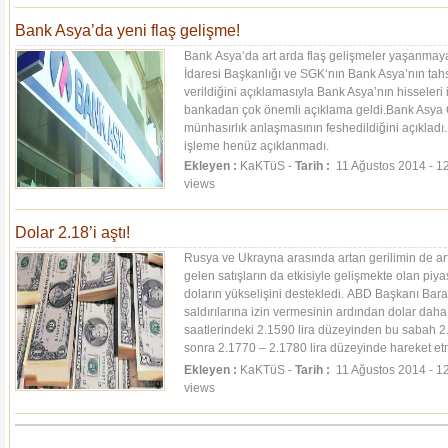
Bank Asya’da yeni flaş gelişme!
Bank Asya‘da art arda flaş gelişmeler yaşanmay
İdaresi Başkanlığı ve SGK‘nın Bank Asya’nın tahsil
verildiğini açıklamasıyla Bank Asya’nın hisseleri
bankadan çok önemli açıklama geldi.Bank Asya Q
münhasırlık anlaşmasının feshedildiğini açıkladı.
işleme henüz açıklanmadı.
Ekleyen :
KaKTüS -
Tarih :
11 Ağustos 2014 - 12
views
Dolar 2.18’i aştı!
Rusya ve Ukrayna arasında artan gerilimin de ar
gelen satışların da etkisiyle gelişmekte olan piy
doların yükselişini destekledi. ABD Başkanı Bar
saldırılarına izin vermesinin ardından dolar dah
saatlerindeki 2.1590 lira düzeyinden bu sabah 2
sonra 2.1770 – 2.1780 lira düzeyinde hareket et
Dolardaki...
[Devamı]
Ekleyen :
KaKTüS -
Tarih :
11 Ağustos 2014 - 12
views