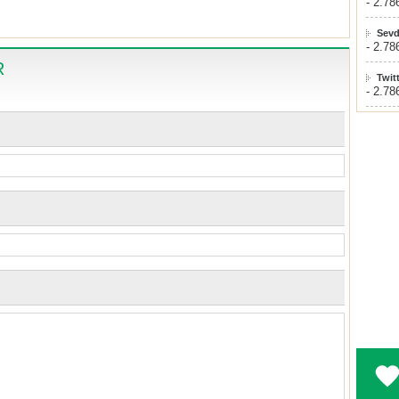
- 2.78
Sevd
- 2.78
R
Twit
- 2.78