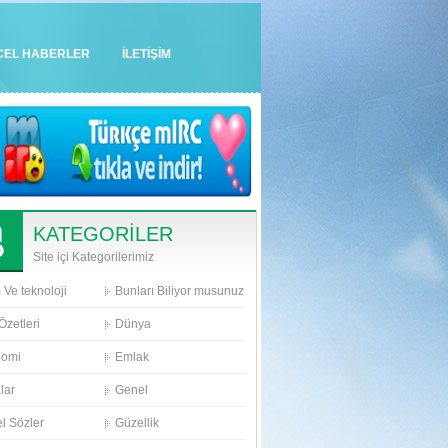
CEL HABERLER
İLETİŞİM
KATEGORİLER
Site içi Kategorilerimiz
 Ve teknoloji
Bunları Biliyor musunuz
Özetleri
Dünya
nomi
Emlak
lar
Genel
l Sözler
Güzellik