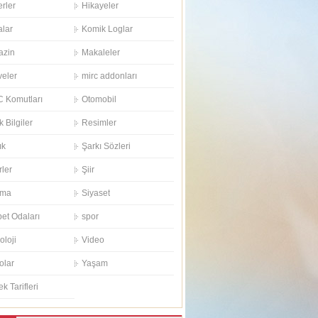
rler
Hikayeler
alar
Komik Loglar
azin
Makaleler
eler
mirc addonları
 Komutları
Otomobil
k Bilgiler
Resimler
ık
Şarkı Sözleri
rler
Şiir
ema
Siyaset
et Odaları
spor
oloji
Video
olar
Yaşam
k Tarifleri