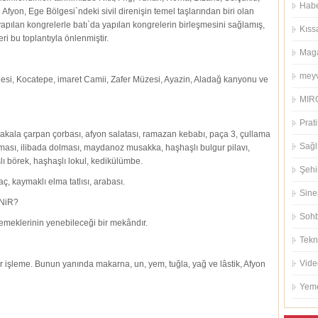
Habe
 Afyon, Ege Bölgesi`ndeki sivil direnişin temel taşlarından biri olan
apılan kongrelerle batı`da yapılan kongrelerin birleşmesini sağlamış,
Kıss
i bu toplantıyla önlenmiştir.
Mag
meyv
alesi, Kocatepe, imaret Camii, Zafer Müzesi, Ayazin, Aladağ kanyonu ve
MIRC
Prati
sakala çarpan çorbası, afyon salatası, ramazan kebabı, paça 3, çullama
Sağl
rması, ilibada dolması, maydanoz musakka, haşhaşlı bulgur pilavı,
lı börek, haşhaşlı lokul, kedikülümbe.
Şehi
aç, kaymaklı elma tatlısı, arabası.
Sin
NiR?
Sohb
meklerinin yenebileceği bir mekândır.
Tekn
Vide
 işleme. Bunun yanında makarna, un, yem, tuğla, yağ ve lâstik, Afyon
Yeme