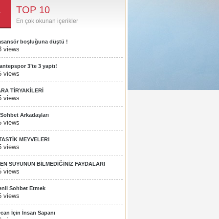
TOP 10
En çok okunan içerikler
 asansör boşluğuna düştü !
3 views
antepspor 3’te 3 yaptı!
5 views
ARA TİRYAKİLERİ
5 views
 Sohbet Arkadaşları
5 views
TASTİK MEYVELER!
5 views
EN SUYUNUN BİLMEDİĞİNİZ FAYDALARI
5 views
nli Sohbet Etmek
6 views
can İçin İnsan Sapanı