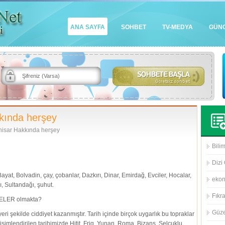
ANA SAYFA
SOHBET
TV-MEDYA
GÜN
kında herşey
hisar Hakkında herşey
Bilim
Dizi 
 Bolvadin, çay, çobanlar, Dazkırı, Dinar, Emirdağ, Evciler, Hocalar,
eko
ı, Sultandağı, şuhut.
Fıkra
ELER olmakta?
Güze
eri şekilde ciddiyet kazanmıştır. Tarih içinde birçok uygarlık bu topraklar
isimlendirilen tarihimizde Hitit, Frig, Yunan, Roma, Bizans, Selçuklu,