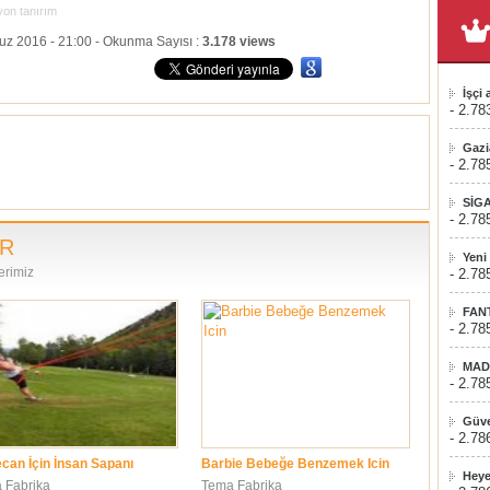
yon tanırım
uz 2016 - 21:00 - Okunma Sayısı :
3.178 views
İşçi
- 2.78
Gazi
- 2.78
SİG
- 2.78
ER
Yeni
erimiz
- 2.78
FAN
- 2.78
MAD
- 2.78
Güve
- 2.78
can İçin İnsan Sapanı
Barbie Bebeğe Benzemek Icin
Heye
 Fabrika
Tema Fabrika