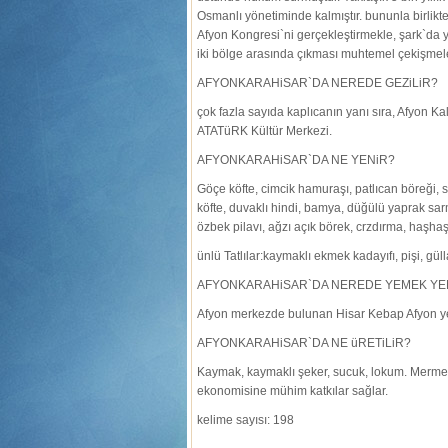
Osmanlı yönetiminde kalmıştır. bununla birlikte
Afyon Kongresi`ni gerçekleştirmekle, şark`da y
iki bölge arasında çıkması muhtemel çekişmeler
AFYONKARAHiSAR`DA NEREDE GEZiLiR?
çok fazla sayıda kaplıcanın yanı sıra, Afyon K
ATATüRK Kültür Merkezi.
AFYONKARAHiSAR`DA NE YENiR?
Göçe köfte, cimcik hamuraşı, patlıcan böreği, 
köfte, duvaklı hindi, bamya, düğülü yaprak sa
özbek pilavı, ağzı açık börek, crzdırma, haşhaş
ünlü Tatlılar:kaymaklı ekmek kadayıfı, pişi, güll
AFYONKARAHiSAR`DA NEREDE YEMEK YE
Afyon merkezde bulunan Hisar Kebap Afyon ye
AFYONKARAHiSAR`DA NE üRETiLiR?
Kaymak, kaymaklı şeker, sucuk, lokum. Mermer
ekonomisine mühim katkılar sağlar.
kelime sayısı: 198