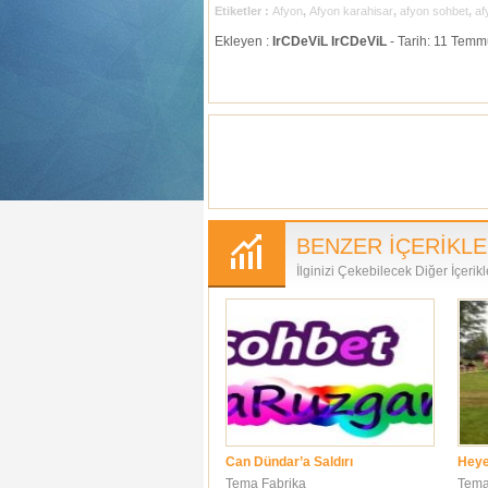
Etiketler :
Afyon
,
Afyon karahisar
,
afyon sohbet
,
af
Ekleyen :
IrCDeViL IrCDeViL
- Tarih: 11 Temm
BENZER İÇERİKL
İlginizi Çekebilecek Diğer İçerikl
Can Dündar’a Saldırı
Heye
Tema Fabrika
Tema