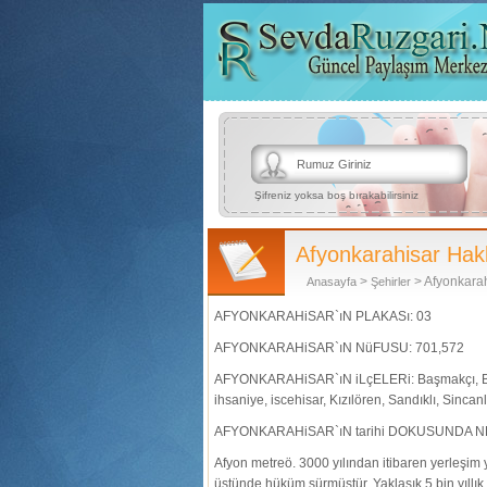
Şifreniz yoksa boş bırakabilirsiniz
Afyonkarahisar Hak
>
> Afyonkara
Anasayfa
Şehirler
AFYONKARAHiSAR`ıN PLAKASı: 03
AFYONKARAHiSAR`ıN NüFUSU: 701,572
AFYONKARAHiSAR`ıN iLçELERi: Başmakçı, Bayat,
ihsaniye, iscehisar, Kızılören, Sandıklı, Sincanl
AFYONKARAHiSAR`ıN tarihi DOKUSUNDA N
Afyon metreö. 3000 yılından itibaren yerleşim y
üstünde hüküm sürmüştür. Yaklaşık 5 bin yıllık 