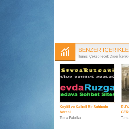
BENZER İÇERİKL
İlginizi Çekebilecek Diğer İçerikl
Keyifli ve Kaliteli Bir Sohbetin
RÜY
Adresi
GER
Tema Fabrika
Tema