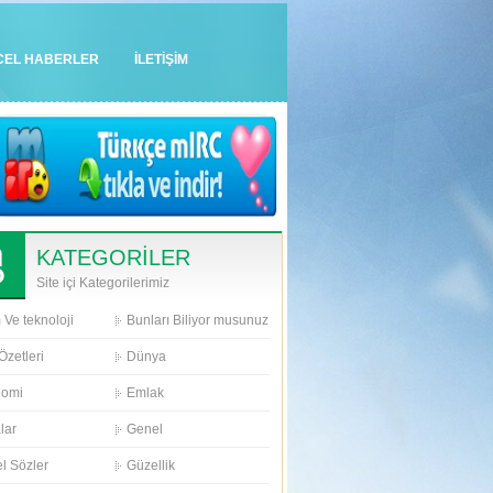
CEL HABERLER
İLETİŞİM
KATEGORİLER
Site içi Kategorilerimiz
 Ve teknoloji
Bunları Biliyor musunuz
Özetleri
Dünya
nomi
Emlak
lar
Genel
l Sözler
Güzellik