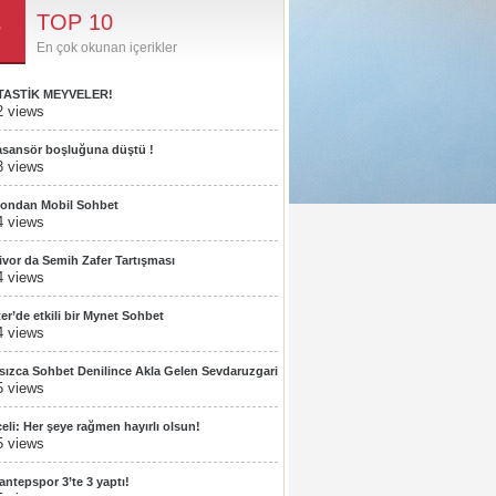
TOP 10
En çok okunan içerikler
TASTİK MEYVELER!
2 views
 asansör boşluğuna düştü !
3 views
fondan Mobil Sohbet
4 views
ivor da Semih Zafer Tartışması
4 views
ter’de etkili bir Mynet Sohbet
4 views
rsızca Sohbet Denilince Akla Gelen Sevdaruzgari
5 views
eli: Her şeye rağmen hayırlı olsun!
5 views
antepspor 3’te 3 yaptı!