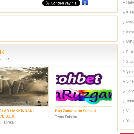
Habe
Kıss
Mag
meyv
MIRC
ER
Prati
erimiz
Sağl
Şehi
Sin
Sohb
Tekn
ALAR HAKKINDAKİ
Boş Zamanların Sohbeti
Vide
ÇEKLER
Tema Fabrika
Yeme
 Fabrika