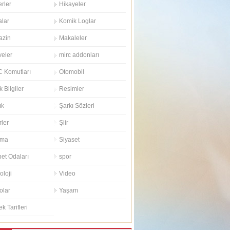
rler
Hikayeler
alar
Komik Loglar
azin
Makaleler
eler
mirc addonları
 Komutları
Otomobil
k Bilgiler
Resimler
ık
Şarkı Sözleri
rler
Şiir
ema
Siyaset
et Odaları
spor
oloji
Video
olar
Yaşam
k Tarifleri