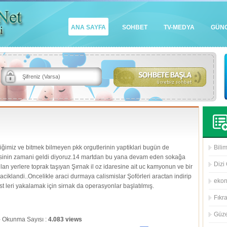
ANA SAYFA
SOHBET
TV-MEDYA
GÜN
iğimiz ve bitmek bilmeyen pkk orgutlerinin yaptiklari bugün de
Bilim
ilmesinin zamani geldi diyoruz.14 martdan bu yana devam eden sokağa
Dizi 
lan yerlere toprak taşıyan Şırnak il oz idaresine ait uc kamyonun ve bir
i aciklandi..Oncelikle araci durmaya calismislar Şoförleri aractan indirip
eko
st leri yakalamak için sirnak da operasyonlar başlatılmış.
Fıkra
Güze
 - Okunma Sayısı :
4.083 views