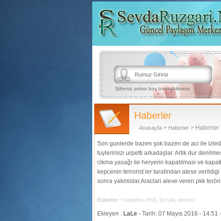
Şifreniz yoksa boş bırakabilirsiniz
Haberler
>
> Haberler
Anasayfa
Haberler
Son gunlerde bazen şok bazen de aci ile izled
tuylerimizi urpetti arkadaşlar. Artik dur den
cikma yasağı ile heryerin kapatılmasi ve kapati
kepcenin terrorist ler tarafından atese verildig
sonra yakmislar.Araclari aleve veren pkk teröri
Etiketler :
haberler
,
PKK
,
Şırnak
,
terörist
Ekleyen :
LaLe
- Tarih: 07 Mayıs 2016 - 14:51