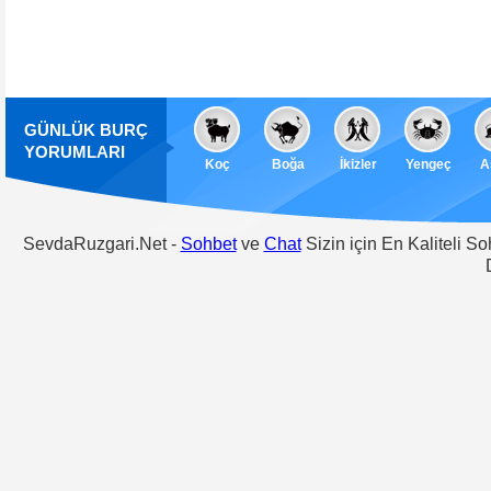
GÜNLÜK BURÇ
YORUMLARI
Koç
Boğa
İkizler
Yengeç
A
SevdaRuzgari.Net -
Sohbet
ve
Chat
Sizin için En Kaliteli S