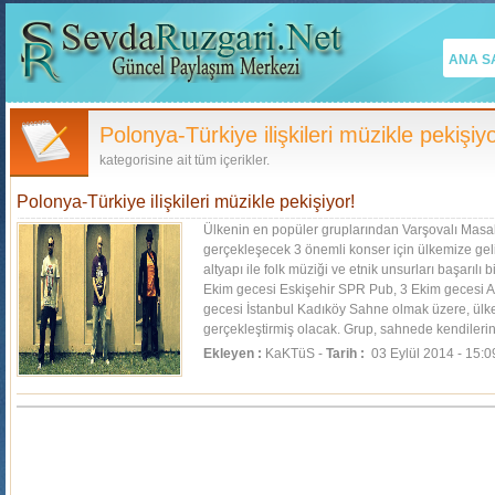
ANA S
Polonya-Türkiye ilişkileri müzikle pekişiyo
kategorisine ait tüm içerikler.
Polonya-Türkiye ilişkileri müzikle pekişiyor!
Ülkenin en popüler gruplarından Varşovalı Masal
gerçekleşecek 3 önemli konser için ülkemize geli
altyapı ile folk müziği ve etnik unsurları başarılı
Ekim gecesi Eskişehir SPR Pub, 3 Ekim gecesi 
gecesi İstanbul Kadıköy Sahne olmak üzere, ülk
gerçekleştirmiş olacak. Grup, sahnede kendilerin
görsel...
[Devamı]
Ekleyen :
KaKTüS -
Tarih :
03 Eylül 2014 - 15:0