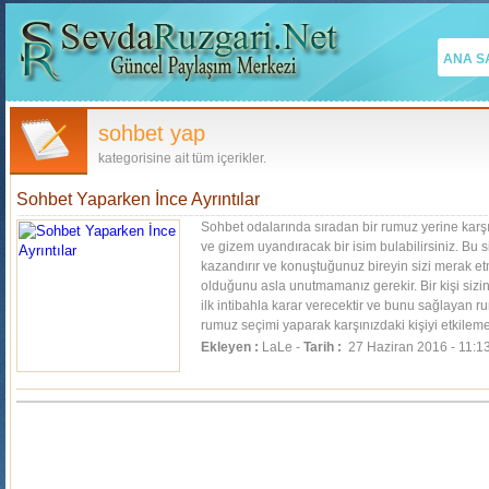
ANA S
sohbet yap
kategorisine ait tüm içerikler.
Sohbet Yaparken İnce Ayrıntılar
Sohbet odalarında sıradan bir rumuz yerine karşı
ve gizem uyandıracak bir isim bulabilirsiniz. Bu 
kazandırır ve konuştuğunuz bireyin sizi merak etm
olduğunu asla unutmamanız gerekir. Bir kişi sizi
ilk intibahla karar verecektir ve bunu sağlayan r
rumuz seçimi yaparak karşınızdaki kişiyi etkile
Ekleyen :
LaLe -
Tarih :
27 Haziran 2016 - 11:1