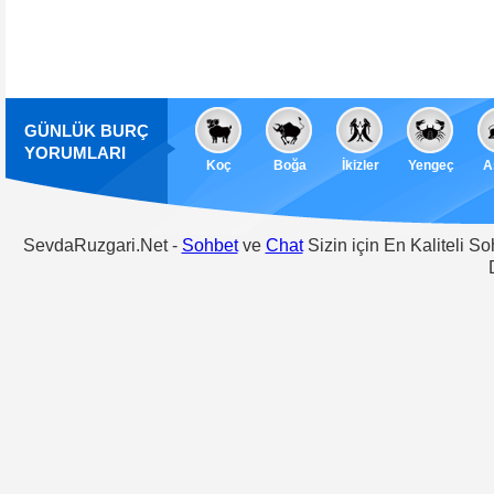
GÜNLÜK BURÇ
YORUMLARI
Koç
Boğa
İkizler
Yengeç
A
SevdaRuzgari.Net -
Sohbet
ve
Chat
Sizin için En Kaliteli S