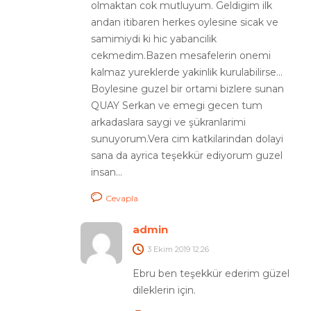
olmaktan cok mutluyum. Geldigim ilk
andan itibaren herkes oylesine sicak ve
samimiydi ki hic yabancilik
cekmedim.Bazen mesafelerin onemi
kalmaz yureklerde yakinlik kurulabilirse…
Boylesine guzel bir ortami bizlere sunan
QUAY Serkan ve emegi gecen tum
arkadaslara saygi ve şükranlarimi
sunuyorum.Vera cim katkilarindan dolayi
sana da ayrica teşekkür ediyorum guzel
insan…
Cevapla
admin
3 Ekim 2019
12:26
Ebru ben teşekkür ederim güzel
dileklerin için.