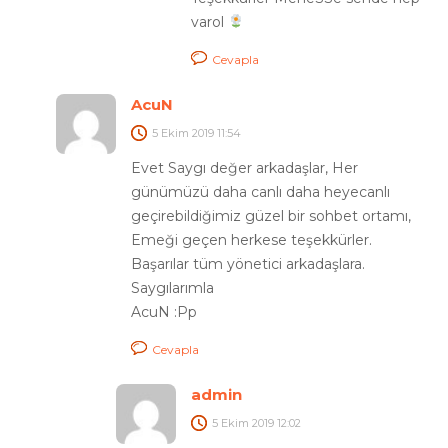
varol
Cevapla
AcuN
5 Ekim 2019
11:54
Evet Saygı değer arkadaşlar, Her
günümüzü daha canlı daha heyecanlı
geçirebildiğimiz güzel bir sohbet ortamı,
Emeği geçen herkese teşekkürler.
Başarılar tüm yönetici arkadaşlara.
Saygılarımla
AcuN :Pp
Cevapla
admin
5 Ekim 2019
12:02