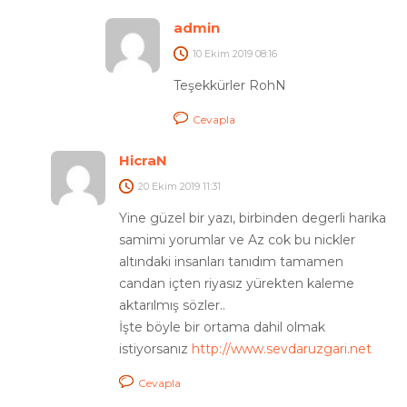
admin
10 Ekim 2019
08:16
Teşekkürler RohN
Cevapla
HicraN
20 Ekim 2019
11:31
Yine güzel bir yazı, birbinden degerli harika
samimi yorumlar ve Az cok bu nickler
altındaki insanları tanıdım tamamen
candan içten riyasız yürekten kaleme
aktarılmış sözler..
İşte böyle bir ortama dahil olmak
istiyorsanız
http://www.sevdaruzgari.net
Cevapla