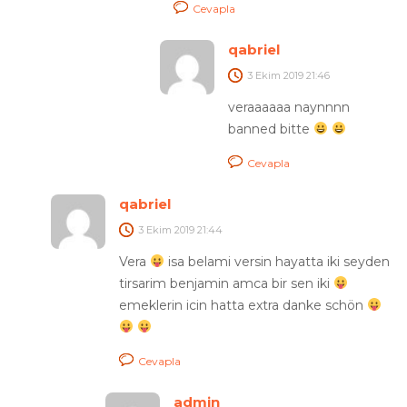
Cevapla
qabriel
3 Ekim 2019
21:46
veraaaaaa naynnnn
banned bitte
Cevapla
qabriel
3 Ekim 2019
21:44
Vera
isa belami versin hayatta iki seyden
tirsarim benjamin amca bir sen iki
emeklerin icin hatta extra danke schön
Cevapla
admin