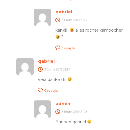
qabriel
3 Ekim 2019
21:27
kankiiii
alles rocher kambocher
?
Cevapla
qabriel
3 Ekim 2019
21:24
vera danke dir
Cevapla
admin
3 Ekim 2019
21:28
Banned qabriel