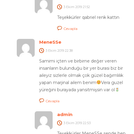
3 Ekim 2019
21:52
Teşekkürler qabriel renk kattın
Cevapla
MeneSSe
3 Ekim 2019
22:38
Samimi içten ve birbirne değer veren
insanların bulunduğu bir yer burasi biz bir
aileyiz sizlerle olmak çok güzel bağımlılık
yapan marjinal ailem benim
Vera guzel
yüreğini burayada yansitmişsin var ol
Cevapla
admin
3 Ekim 2019
22:53
Teşekkürler MeneSSe sende hep