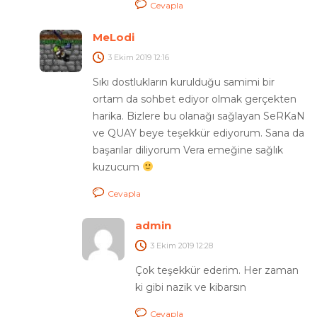
Cevapla
MeLodi
3 Ekim 2019
12:16
Sıkı dostlukların kurulduğu samimi bir
ortam da sohbet ediyor olmak gerçekten
harika. Bizlere bu olanağı sağlayan SeRKaN
ve QUAY beye teşekkür ediyorum. Sana da
başarılar diliyorum Vera emeğine sağlık
kuzucum
Cevapla
admin
3 Ekim 2019
12:28
Çok teşekkür ederim. Her zaman
ki gibi nazik ve kibarsın
Cevapla