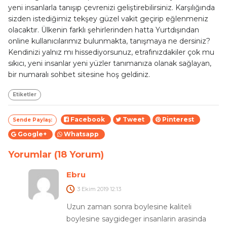
yeni insanlarla tanışıp çevrenizi geliştirebilirsiniz. Karşılığında
sizden istediğimiz tekşey güzel vakit geçirip eğlenmeniz
olacaktır. Ülkenin farklı şehirlerinden hatta Yurtdışından
online kullanıcılarımız bulunmakta, tanışmaya ne dersiniz?
Kendinizi yalnız mı hissediyorsunuz, etrafınızdakiler çok mu
sıkıcı, yeni insanlar yeni yüzler tanımanıza olanak sağlayan,
bir numaralı sohbet sitesine hoş geldiniz.
Etiketler
Facebook
Tweet
Pinterest
Sende Paylaş:
Google+
Whatsapp
Yorumlar (18 Yorum)
Ebru
3 Ekim 2019
12:13
Uzun zaman sonra boylesine kaliteli
boylesine saygideger insanlarin arasinda