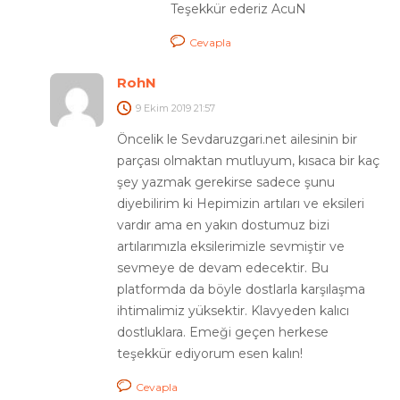
Teşekkür ederiz AcuN
Cevapla
RohN
9 Ekim 2019
21:57
Öncelik le Sevdaruzgari.net ailesinin bir
parçası olmaktan mutluyum, kısaca bir kaç
şey yazmak gerekirse sadece şunu
diyebilirim ki Hepimizin artıları ve eksileri
vardır ama en yakın dostumuz bizi
artılarımızla eksilerimizle sevmiştir ve
sevmeye de devam edecektir. Bu
platformda da böyle dostlarla karşılaşma
ihtimalimiz yüksektir. Klavyeden kalıcı
dostluklara. Emeği geçen herkese
teşekkür ediyorum esen kalın!
Cevapla