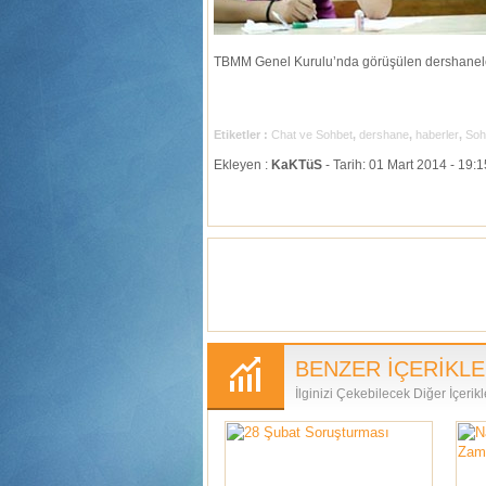
TBMM Genel Kurulu’nda görüşülen dershaneler 
Etiketler :
Chat ve Sohbet
,
dershane
,
haberler
,
Soh
Ekleyen :
KaKTüS
- Tarih: 01 Mart 2014 - 19:
BENZER İÇERİKL
İlginizi Çekebilecek Diğer İçerikl