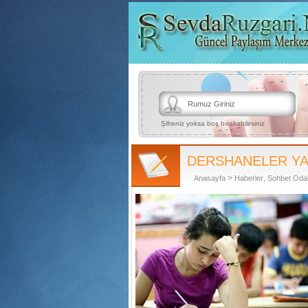
Şifreniz yoksa boş bırakabilirsiniz
DERSHANELER YA
>
,
Anasayfa
Haberler
Sohbet Odal