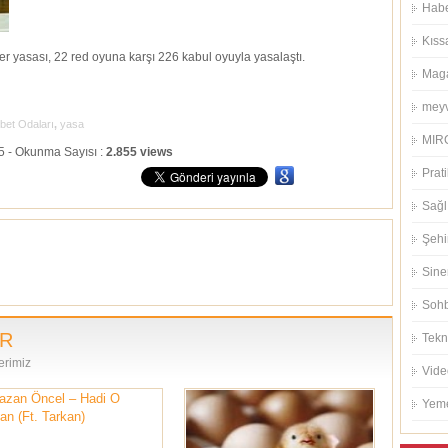
Habe
Kıss
yasası, 22 red oyuna karşı 226 kabul oyuyla yasalaştı.
Mag
meyv
bet Odaları
,
yasa
MIRC
15 - Okunma Sayısı :
2.855 views
Prati
Sağl
Şehi
Sin
Sohb
ER
Tekn
erimiz
Vide
Yeme