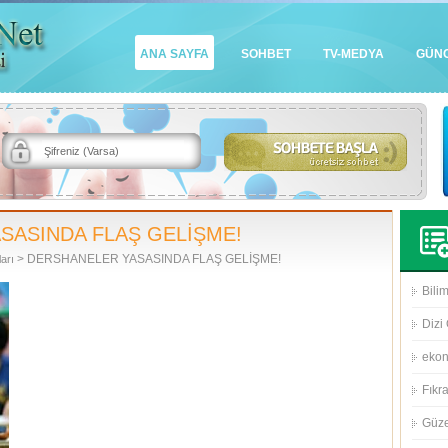
ANA SAYFA
SOHBET
TV-MEDYA
GÜN
SASINDA FLAŞ GELİŞME!
> DERSHANELER YASASINDA FLAŞ GELİŞME!
arı
Bilim
Dizi 
eko
Fıkra
Güze