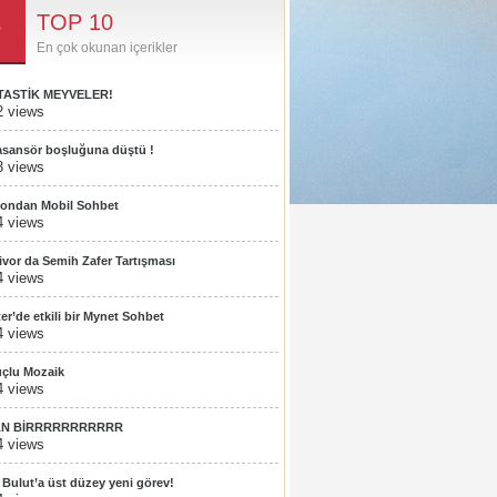
TOP 10
En çok okunan içerikler
TASTİK MEYVELER!
2 views
 asansör boşluğuna düştü !
3 views
fondan Mobil Sohbet
4 views
ivor da Semih Zafer Tartışması
4 views
ter’de etkili bir Mynet Sohbet
4 views
çlu Mozaik
4 views
AN BİRRRRRRRRRRR
4 views
t Bulut’a üst düzey yeni görev!