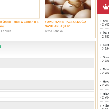
FAN
n Öncel – Hadi O Zaman (Ft.
YUMURTANIN TAZE OLDUĞU
- 2.78
an)
NASIL ANLAŞILIR
 Fabrika
Tema Fabrika
İşçi
- 2.78
Tele
R
- 2.78
Surv
- 2.78
Twit
- 2.78
Havu
- 2.78
NİS
- 2.78
Yiği