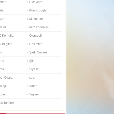
rler
Hikayeler
alar
Komik Loglar
azin
Makaleler
eler
mirc addonları
 Komutları
Otomobil
k Bilgiler
Resimler
ık
Şarkı Sözleri
rler
Şiir
ema
Siyaset
et Odaları
spor
oloji
Video
olar
Yaşam
k Tarifleri