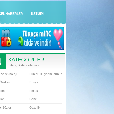
CEL HABERLER
İLETİŞİM
KATEGORİLER
Site içi Kategorilerimiz
 Ve teknoloji
Bunları Biliyor musunuz
Özetleri
Dünya
nomi
Emlak
lar
Genel
l Sözler
Güzellik