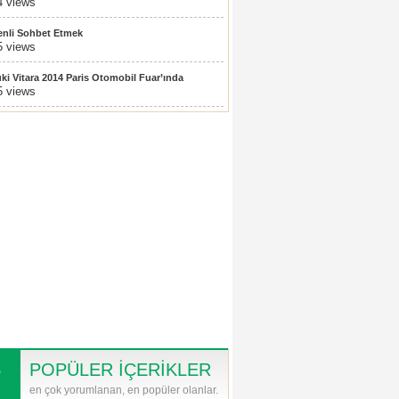
4 views
nli Sohbet Etmek
5 views
ki Vitara 2014 Paris Otomobil Fuar’ında
5 views
ilenecek!
POPÜLER İÇERİKLER
en çok yorumlanan, en popüler olanlar.