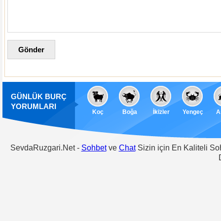
GÜNLÜK BURÇ
YORUMLARI
Koç
Boğa
İkizler
Yengeç
A
SevdaRuzgari.Net -
Sohbet
ve
Chat
Sizin için En Kaliteli S