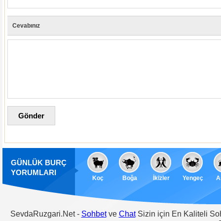
Cevabınız
GÜNLÜK BURÇ
YORUMLARI
Koç
Boğa
İkizler
Yengeç
A
SevdaRuzgari.Net -
Sohbet
ve
Chat
Sizin için En Kaliteli S