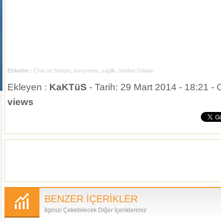
Etiketler :
Chat ve Sohbet
,
kuruyemis
,
saglik
,
Sohbet Odaları
Ekleyen :
KaKTüS
- Tarih: 29 Mart 2014 - 18:21 -
views
BENZER İÇERİKLER
İlginizi Çekebilecek Diğer İçeriklerimiz