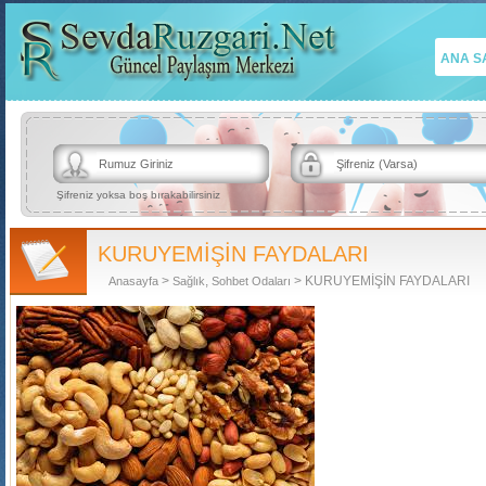
ANA S
Şifreniz yoksa boş bırakabilirsiniz
KURUYEMİŞİN FAYDALARI
>
,
> KURUYEMİŞİN FAYDALARI
Anasayfa
Sağlık
Sohbet Odaları