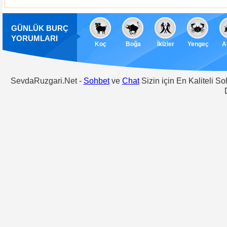
GÜNLÜK BURÇ
YORUMLARI
Koç
Boğa
İkizler
Yengeç
A
SevdaRuzgari.Net -
Sohbet
ve
Chat
Sizin için En Kaliteli S