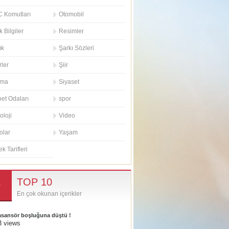
 Komutları
Otomobil
k Bilgiler
Resimler
ık
Şarkı Sözleri
rler
Şiir
ema
Siyaset
et Odaları
spor
oloji
Video
olar
Yaşam
k Tarifleri
TOP 10
En çok okunan içerikler
 asansör boşluğuna düştü !
3 views