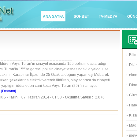
ANA SAYFA
SOHBET
TV-MEDYA
GÜN
Bilim
ldüren Veysi Turan’ın cinayet esnasında 155 polis imdatı aradığı
Dizi 
eysi Turan’la 155’te görevli polisin cinayet esnasındaki diyalogu ise
arbakır’ın Karapınar İlçesinde 25 Ocak’ta doğum yapan eşi Mübarek
eko
urken şakaklarına elektrik vererek öldüren, olay sonrası da cinayeti
Fıkra
e yaptığını iddia eden cani koca Veysi Turan (29) ‘ın cinayet
.
[Devamı]
Güze
TüS -
Tarih :
07 Haziran 2014 - 01:33 -
Okunma Sayısı :
2.876
Habe
Kıss
Mag
meyv