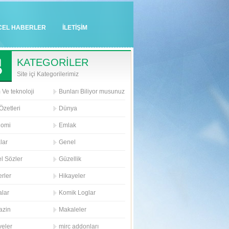
CEL HABERLER
İLETİŞİM
KATEGORİLER
Site içi Kategorilerimiz
 Ve teknoloji
Bunları Biliyor musunuz
Özetleri
Dünya
nomi
Emlak
lar
Genel
l Sözler
Güzellik
rler
Hikayeler
alar
Komik Loglar
azin
Makaleler
eler
mirc addonları