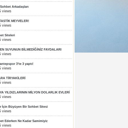
 Sohbet Arkadaşları
5 views
TASTİK MEYVELER!
5 views
et Siteleri
5 views
EN SUYUNUN BİLMEDİĞİNİZ FAYDALARI
5 views
antepspor 3’te 3 yaptı!
5 views
ARA TİRYAKİLERİ
5 views
YA YILDIZLARININ MİLYON DOLARLIK EVLERİ
6 views
er İçin Büyüyen Bir Sohbet Sitesi
6 views
et Ederken Ne Kadar Samimiyiz
6 views