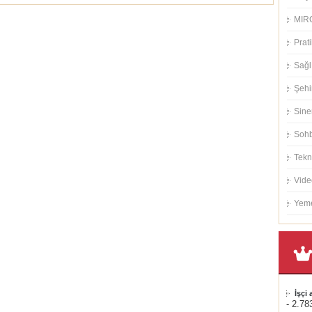
MIRC
Prati
Sağl
Şehi
Sin
Sohb
Tekn
Vide
Yeme
İşçi
- 2.78