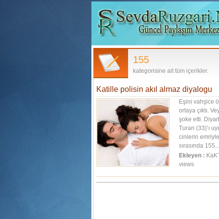
155
kategorisine ait tüm içerikler.
Katille polisin akıl almaz diyalogu
Eşini vahşice ö
ortaya çıktı. V
şoke etti. Diy
Turan (33)’ı uy
cinlerin emriyl
sırasında 155..
Ekleyen :
KaK
views