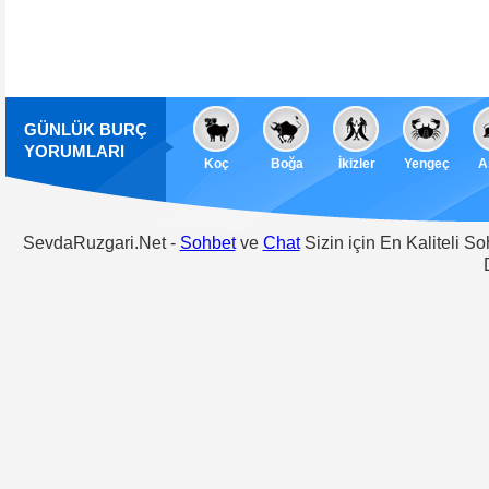
GÜNLÜK BURÇ
YORUMLARI
Koç
Boğa
İkizler
Yengeç
A
SevdaRuzgari.Net -
Sohbet
ve
Chat
Sizin için En Kaliteli S