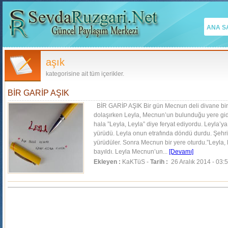
ANA S
aşık
kategorisine ait tüm içerikler.
BİR GARİP AŞIK
BİR GARİP AŞIK Bir gün Mecnun deli divane bir h
dolaşırken Leyla, Mecnun’un bulunduğu yere gi
hala ”Leyla, Leyla” diye feryat ediyordu. Leyla’y
yürüdü. Leyla onun etrafında döndü durdu. Şehri
yürüdüler. Sonra Mecnun bir yere oturdu.”Leyla,
bayıldı. Leyla Mecnun’un...
[Devamı]
Ekleyen :
KaKTüS -
Tarih :
26 Aralık 2014 - 03: