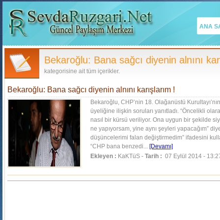
ANA S
Bekaroğlu: Bana sağcı diyenin alnını kar
kategorisine ait tüm içerikler.
Bekaroğlu: Bana sağcı diyenin alnını karışlarım !
Bekaroğlu, CHP’nin 18. Olağanüstü Kurultayı’nı
üyeliğine ilişkin soruları yanıtladı. “Öncelikli ol
nasıl bir kürsü veriliyor. Ona uygun bir şekilde
ne yapıyorsam, yine aynı şeyleri yapacağım” diy
düşüncelerimi falan değiştirmedim” ifadesini kull
“CHP bana benzedi...
[Devamı]
Ekleyen :
KaKTüS -
Tarih :
07 Eylül 2014 - 13:2