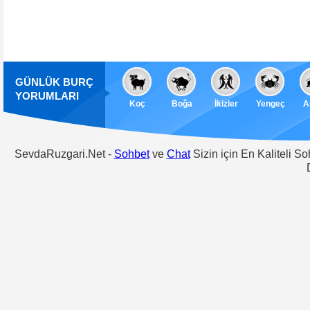
GÜNLÜK BURÇ
YORUMLARI
Koç
Boğa
İkizler
Yengeç
A
SevdaRuzgari.Net -
Sohbet
ve
Chat
Sizin için En Kaliteli S