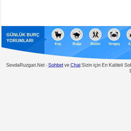
GÜNLÜK BURÇ
YORUMLARI
Koç
Boğa
İkizler
Yengeç
A
SevdaRuzgari.Net -
Sohbet
ve
Chat
Sizin için En Kaliteli S