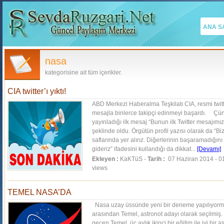
ANA S
nasa
kategorisine ait tüm içerikler.
CIA twitter’ı yıktı!
ABD Merkezi Haberalma Teşkilatı CIA, resmi twitt
mesajla binlerce takipçi edinmeyi başardı. Çün
yayınladığı ilk mesaj “Bunun ilk Twitter mesajım
şeklinde oldu. Örgütün profil yazısı olarak da “
saflarında yer alırız. Diğerlerinin başaramadığını
gideriz” ifadesini kullandığı da dikkat...
[Devamı]
Ekleyen :
KaKTüS -
Tarih :
07 Haziran 2014 - 0
views
TEMEL NASA’DA
Nasa uzay üssünde yeni bir deneme yapılıyorm
arasından Temel, astronot adayı olarak seçilmiş.
geçen Temel, üç aylık ikinci bir eğitim ile iyi bir