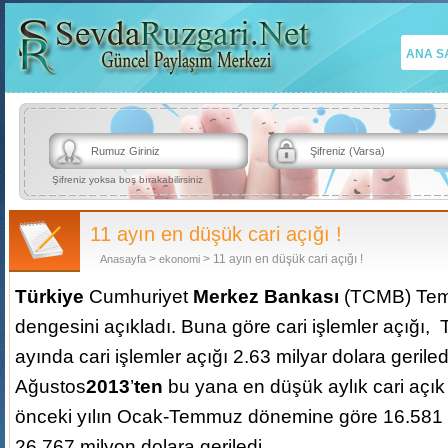
ANA S
Şifreniz yoksa boş bırakabilirsiniz
11 ayın en düşük cari açığı !
>
> 11 ayın en düşük cari açığı !
Anasayfa
ekonomi
Türkiye
Cumhuriyet
Merkez Bankası
(TCMB) Tem
dengesini açıkladı. Buna göre cari işlemler açığı
ayında cari işlemler açığı 2.63 milyar dolara gerile
Ağustos
2013
’
ten
bu yana en düşük aylık cari açık v
önceki yılın Ocak-Temmuz dönemine göre 16.581
26.767 milyon dolara geriledi.