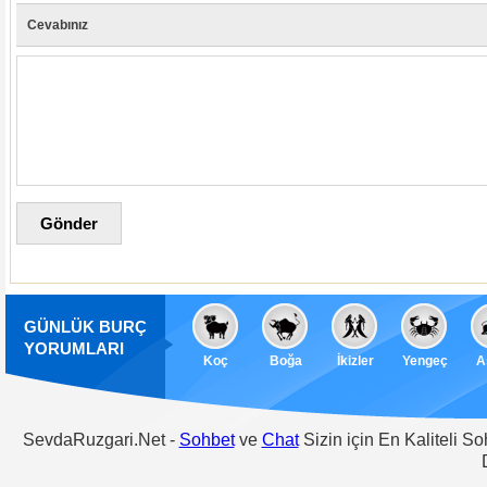
Cevabınız
GÜNLÜK BURÇ
YORUMLARI
Koç
Boğa
İkizler
Yengeç
A
SevdaRuzgari.Net -
Sohbet
ve
Chat
Sizin için En Kaliteli S