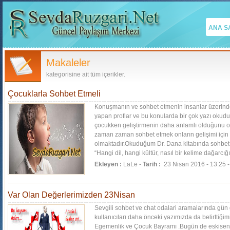
ANA S
Makaleler
kategorisine ait tüm içerikler.
Çocuklarla Sohbet Etmeli
Konuşmanın ve sohbet etmenin insanlar üzerindeki
yapan proflar ve bu konularda bir çok yazı ok
çocukken geliştirmenin daha anlamlı olduğunu or
zaman zaman sohbet etmek onların gelişimi için 
olmaktadır.Okuduğum Dr. Dana kitabında sohbet 
“Hangi dil, hangi kültür, nasıl bir kelime dağarc
sınıf...
[Devamı]
Ekleyen :
LaLe -
Tarih :
23 Nisan 2016 - 13:25 
Var Olan Değerlerimizden 23Nisan
Sevgili sohbet ve chat odalari aramalarında gün
kullanıcıları daha önceki yazımızda da belirttiği
Egemenlik ve Çocuk Bayramı .Bugün de eskisen o