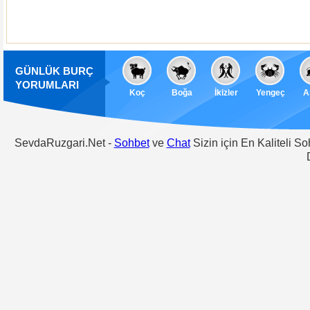
GÜNLÜK BURÇ
YORUMLARI
Koç
Boğa
İkizler
Yengeç
A
SevdaRuzgari.Net -
Sohbet
ve
Chat
Sizin için En Kaliteli S