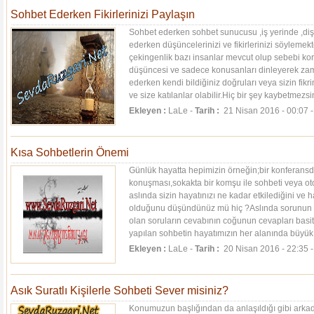
Sohbet Ederken Fikirlerinizi Paylaşın
Sohbet ederken sohbet sunucusu ,iş yerinde ,diş
ederken düşüncelerinizi ve fikirlerinizi söyleme
çekingenlik bazı insanlar mevcut olup sebebi 
düşüncesi ve sadece konusanları dinleyerek zam
ederken kendi bildiğiniz doğruları veya sizin fikri
ve size katılanlar olabilir.Hiç bir şey kaybetmezsi
konusu...
[Devamı]
Ekleyen :
LaLe -
Tarih :
21 Nisan 2016 - 00:07 
Kısa Sohbetlerin Önemi
Günlük hayatta hepimizin örneğin;bir konferansd
konuşması,sokakta bir komşu ile sohbeti veya oto
aslında sizin hayatınızı ne kadar etkilediğini ve
olduğunu düşündünüz mü hiç ?Aslında sorunun c
olan soruların cevabının coğunun cevapları basitt
yapılan sohbetin hayatımızın her alanında büyü
vardır.Seçtiğimiz...
[Devamı]
Ekleyen :
LaLe -
Tarih :
20 Nisan 2016 - 22:35 
Asık Suratlı Kişilerle Sohbeti Sever misiniz?
Konumuzun başlığından da anlaşıldığı gibi arkada