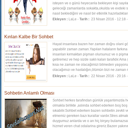
isteyen ve o günü heyecanla bekleyen kişi sayıl
geleceği zamanlarda sokakta,okulda ve evdeki 
nasıl beklediğini ve nasıl bir etkinlik hazırladıkla
Ekleyen :
LaLe -
Tarih :
23 Nisan 2016 - 12:18 
Kırılan Kalbe Bir Sohbet
Hayat insanlara bazen her zaman doğru olani gö
yapabilir zaman zaman.Yapılan hataların farkına
insanları kırmaktan pişman olursunuz ve o pişmanl
getiremez ve hep sizde saklı kalan tarafıdır.Ama
kısa ne zaman ne olacağimizi bilmeden yaşıyoru
olacağımızı ve hastalığın,ölümün bizi ne zaman
bilmiyoruz.Önemli...
[Devamı]
Ekleyen :
LaLe -
Tarih :
22 Nisan 2016 - 20:16 
Sohbetin Anlamlı Olması
Sohbet herkes tarafından günlük yaşantımızda he
olmakla birlikte ,aslında sohbet ederken boş bo
sıkabilir.Sohbet ederken bazen sohbetin zevkli ve
etmemiz gereken bazı kurallar vardır.Stres atmak
duygumuz anlarda ve o an hiç birşey bulamazsak
hizmet veren chat odalarina gireriz.Bazen yakın