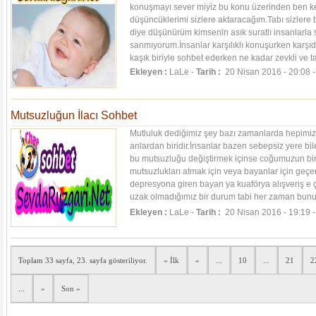
konuşmayı sever miyiz bu konu üzerinden ben k
düşüncüklerimi sizlere aktaracağım.Tabı sizlere
diye düşünürüm kimsenin asık suratlı insanlarla 
sanmıyorum.İnsanlar karşılıklı konuşurken karşıdak
kaşık biriyle sohbet ederken ne kadar zevkli ve tat
Ekleyen :
LaLe -
Tarih :
20 Nisan 2016 - 20:08 
Mutsuzluğun İlacı Sohbet
Mutluluk dediğimiz şey bazı zamanlarda hepimiz
anlardan biridir.İnsanlar bazen sebepsiz yere bil
bu mutsuzluğu değiştirmek içinse coğumuzun bir
mutsuzlukları atmak için veya bayanlar için geçer
depresyona giren bayan ya kuaförya alışveriş e 
uzak olmadığımız bir durum tabi her zaman bun
coğumuzun.Artık...
[Devamı]
Ekleyen :
LaLe -
Tarih :
20 Nisan 2016 - 19:19 
Toplam 33 sayfa, 23. sayfa gösteriliyor.
« İlk
«
...
10
...
21
2
...
»
Son »