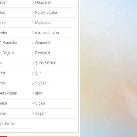
rler
Hikayeler
alar
Komik Loglar
azin
Makaleler
eler
mirc addonları
 Komutları
Otomobil
k Bilgiler
Resimler
ık
Şarkı Sözleri
rler
Şiir
ema
Siyaset
et Odaları
spor
oloji
Video
olar
Yaşam
k Tarifleri