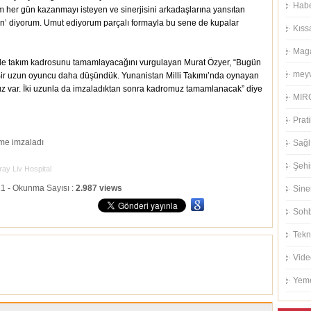
Habe
em her gün kazanmayı isteyen ve sinerjisini arkadaşlarına yansıtan
din’ diyorum. Umut ediyorum parçalı formayla bu sene de kupalar
Kıss
Mag
eriyle takım kadrosunu tamamlayacağını vurgulayan Murat Özyer, “Bugün
meyv
ir uzun oyuncu daha düşündük. Yunanistan Milli Takımı’nda oynayan
var. İki uzunla da imzaladıktan sonra kadromuz tamamlanacak” diye
MIRC
Prati
Sağl
Şehi
ay Liv Hospital
:21 - Okunma Sayısı :
2.987 views
Sin
Sohb
Tekn
Vide
Yeme