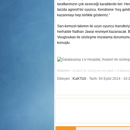
taraftarımızın çok seveceği karakterde biri. H
tarzda agresif bir oyuncu. Kendisine ’hoş gel
kazanmayı hep birlikte gösteririz.”
Sarı-kırmızılı takımın iki uzun oyuncu transf
herhalde Nathan Jawai resmiyet kazanacak. B
Vougioukas ile sözleşme imzalama durumumuz 
konuştu.
Etiketler :
Aradori ile sözleşme imzaladı !
,
Galatasar
Ekleyen :
KaKTüS
- Tarih: 04 Eylül 2014 - 16