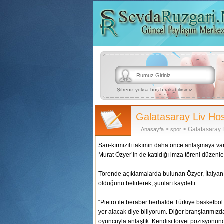
Şifreniz yoksa boş bırakabilirsiniz
Galatasaray Liv Hosp
>
> Galatasaray L
Anasayfa
spor
Sarı-kırmızılı takımın daha önce anlaşmaya varı
Murat Özyer’in de katıldığı imza töreni düzenle
Törende açıklamalarda bulunan Özyer, İtalyan 
olduğunu belirterek, şunları kaydetti:
“Pietro ile beraber herhalde Türkiye basketbol 
yer alacak diye biliyorum. Diğer branşlarımızd
oyuncuyla anlaştık. Kendisi forvet pozisyonund