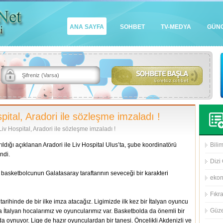
ANA SAYFA
SOHBET
TV-MEDYA
GÜN
ital, Aradori ile sözleşme imzaladı !
iv Hospital, Aradori ile sözleşme imzaladı !
ldığı açıklanan Aradori ile Liv Hospital Ulus’ta, şube koordinatörü
Bilim
ndi.
Dizi 
basketbolcunun Galatasaray taraftarının seveceği bir karakteri
eko
Fıkra
tarihinde de bir ilke imza atacağız. Ligimizde ilk kez bir İtalyan oyuncu
Güze
a İtalyan hocalarımız ve oyuncularımız var. Basketbolda da önemli bir
a oynuyor. Lige de hazır oyunculardan bir tanesi. Öncelikli Akdenizli ve