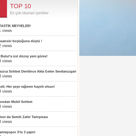
TOP 10
En çok okunan içerikler
TASTİK MEYVELER!
1 views
 asansör boşluğuna düştü !
2 views
t Bulut’a üst düzey yeni görev!
3 views
rsızca Sohbet Denilince Akla Gelen Sevdaruzgari
3 views
eli: Her şeye rağmen hayırlı olsun!
3 views
fondan Mobil Sohbet
3 views
ivor da Semih Zafer Tartışması
3 views
antepspor 3’te 3 yaptı!