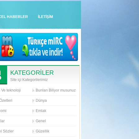
CEL HABERLER
İLETİŞİM
KATEGORİLER
Site içi Kategorilerimiz
 Ve teknoloji
Bunları Biliyor musunuz
Özetleri
Dünya
nomi
Emlak
lar
Genel
l Sözler
Güzellik