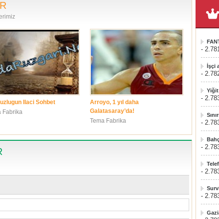
ER
erimiz
FAN
- 2.78
İşçi
- 2.78
Yiği
- 2.78
uzlugun Ilaci Sohbet
Arroyo, 1 yıl daha
Galatasaray’da!
 Fabrika
Sını
Tema Fabrika
- 2.78
Bahç
- 2.78
R
Tele
- 2.78
Surv
- 2.78
Gazi