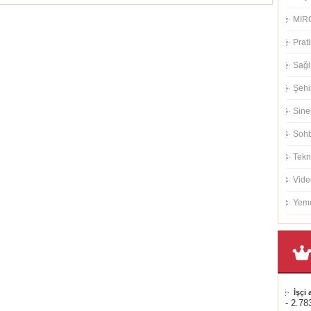
MIRC
Prati
Sağl
Şehi
Sin
Sohb
Tekn
Vide
Yeme
İşçi
- 2.78