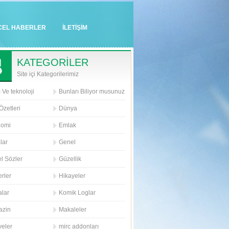
CEL HABERLER
İLETİŞİM
KATEGORİLER
Site içi Kategorilerimiz
 Ve teknoloji
Bunları Biliyor musunuz
Özetleri
Dünya
nomi
Emlak
lar
Genel
l Sözler
Güzellik
rler
Hikayeler
alar
Komik Loglar
azin
Makaleler
eler
mirc addonları