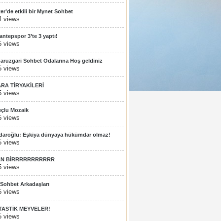
ter’de etkili bir Mynet Sohbet
4 views
antepspor 3’te 3 yaptı!
5 views
aruzgari Sohbet Odalarına Hoş geldiniz
5 views
ARA TİRYAKİLERİ
5 views
çlu Mozaik
5 views
çdaroğlu: Eşkiya dünyaya hükümdar olmaz!
5 views
AN BİRRRRRRRRRRR
5 views
 Sohbet Arkadaşları
5 views
TASTİK MEYVELER!
5 views