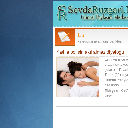
Eşi
kategorisine ait tüm içerikler.
Katille polisin akıl almaz diyalogu
Eşini vahşice ö
ortaya çıktı. V
şoke etti. Diy
Turan (33)’ı uy
cinlerin emriyl
sırasında 155..
Ekleyen :
KaK
views