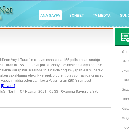
ANA SAYFA
SOHBET
TV-MEDYA
GÜN
Bilim
ldüren Veysi Turan’ın cinayet esnasında 155 polis imdatı aradığı
Dizi 
eysi Turan’la 155’te görevli polisin cinayet esnasındaki diyalogu ise
arbakır’ın Karapınar İlçesinde 25 Ocak’ta doğum yapan eşi Mübarek
eko
urken şakaklarına elektrik vererek öldüren, olay sonrası da cinayeti
Fıkra
e yaptığını iddia eden cani koca Veysi Turan (29) ‘ın cinayet
.
[Devamı]
Güze
TüS -
Tarih :
07 Haziran 2014 - 01:33 -
Okunma Sayısı :
2.875
Habe
Kıss
Mag
meyv