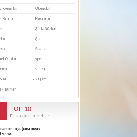
 Komutları
Otomobil
k Bilgiler
Resimler
ık
Şarkı Sözleri
rler
Şiir
ema
Siyaset
et Odaları
spor
oloji
Video
olar
Yaşam
k Tarifleri
TOP 10
En çok okunan içerikler
 asansör boşluğuna düştü !
3 views