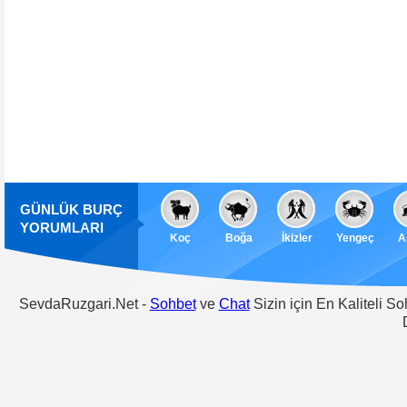
GÜNLÜK BURÇ
YORUMLARI
Koç
Boğa
İkizler
Yengeç
A
SevdaRuzgari.Net -
Sohbet
ve
Chat
Sizin için En Kaliteli S