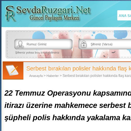
ANA S
Şifreniz yoksa boş bırakabilirsiniz
Serbest bırakılan polisler hakkında flaş k
>
> Serbest bırakılan polisler hakkında flaş kara
Anasayfa
Haberler
22 Temmuz Operasyonu kapsamında
itirazı üzerine mahkemece serbest b
şüpheli polis hakkında yakalama kara