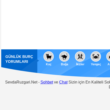
GÜNLÜK BURÇ
YORUMLARI
Koç
Boğa
İkizler
Yengeç
A
SevdaRuzgari.Net -
Sohbet
ve
Chat
Sizin için En Kaliteli S