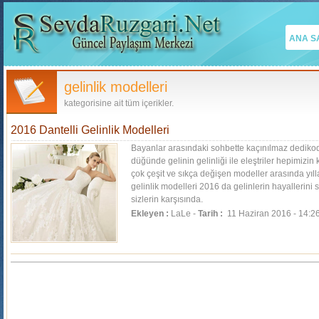
ANA S
gelinlik modelleri
kategorisine ait tüm içerikler.
2016 Dantelli Gelinlik Modelleri
Bayanlar arasındaki sohbette kaçınılmaz dedikodul
düğünde gelinin gelinliği ile eleştriler hepimizi
çok çeşit ve sıkça değişen modeller arasında yıll
gelinlik modelleri 2016 da gelinlerin hayallerini
sizlerin karşısında.
Ekleyen :
LaLe -
Tarih :
11 Haziran 2016 - 14:2