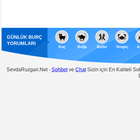
GÜNLÜK BURÇ
YORUMLARI
Koç
Boğa
İkizler
Yengeç
A
SevdaRuzgari.Net -
Sohbet
ve
Chat
Sizin için En Kaliteli S